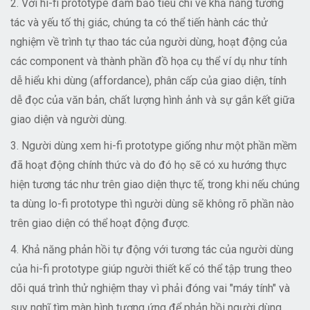
2. Với hi-fi prototype đảm bảo tiêu chí về khả năng tương
tác và yếu tố thị giác, chúng ta có thể tiến hành các thử
nghiệm về trình tự thao tác của người dùng, hoạt động của
các component và thành phần đồ họa cụ thể ví dụ như tính
dễ hiểu khi dùng (affordance), phân cấp của giao diện, tính
dễ đọc của văn bản, chất lượng hình ảnh và sự gắn kết giữa
giao diện và người dùng.
3. Người dùng xem hi-fi prototype giống như một phần mềm
đã hoạt động chính thức và do đó họ sẽ có xu hướng thực
hiện tương tác như trên giao diện thực tế, trong khi nếu chúng
ta dùng lo-fi prototype thì người dùng sẽ không rõ phần nào
trên giao diện có thể hoạt động được.
4. Khả năng phản hồi tự động với tương tác của người dùng
của hi-fi prototype giúp người thiết kế có thể tập trung theo
dõi quá trình thử nghiệm thay vì phải đóng vai "máy tính" và
suy nghĩ tìm màn hình tương ứng để phản hồi người dùng.