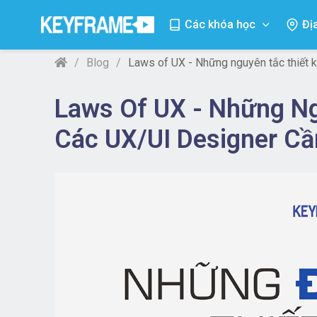
Các khóa học
Đị
Blog
Laws of UX - Những nguyên tắc thiết 
Laws Of UX - Những N
Các UX/UI Designer Cần