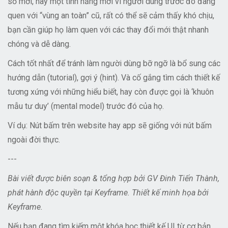
số mới, hay một tính năng mới vì người dùng trước đó đang
quen với “vùng an toàn” cũ, rất có thể sẽ cảm thấy khó chịu,
bạn cần giúp họ làm quen với các thay đổi mới thật nhanh
chóng và dễ dàng.
Cách tốt nhất để tránh làm người dùng bỡ ngỡ là bổ sung các
hướng dẫn (tutorial), gợi ý (hint). Và cố gắng tìm cách thiết kế
tương xứng với những hiểu biết, hay còn được gọi là ‘khuôn
mẫu tư duy’ (mental model) trước đó của họ.
Ví dụ: Nút bấm trên website hay app sẽ giống với nút bấm
ngoài đời thực.
---
Bài viết được biên soạn & tổng hợp bởi GV Đinh Tiến Thành,
phát hành độc quyền tại Keyframe. Thiết kế minh họa bởi
Keyframe.
Nếu bạn đang tìm kiếm một khóa học thiết kế UI từ cơ bản