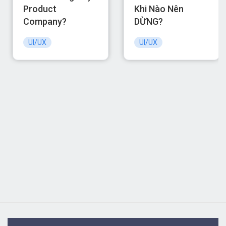
KEYFRAME MULTIMEDIA SCHOOL
Cơ sở HCM: 06 Phan Đình Giót, P2, Q. Tân Bình,
TP.HCM
Cơ sở Hà Nội: Tầng 3 Tổ hợp sáng tạo Complex 01,
Số 29/31/167 Phố Tây Sơn, P. Kim Liên, HN