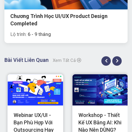
Bài Viết Liên Quan
Xem Tất Cả
Webinar UX/UI -
Workshop - Thiết
Bạn Phù Hợp Với
Kế UX Bằng AI: Khi
Outsourcing Hay
Nào Nên DÙNG?
Product
Khi Nào Nên
Company?
DỪNG?
UI/UX
UI/UX