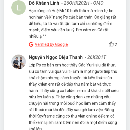
Đỗ Khánh Linh
- 26OHK202H - OMO
Học cùng cô Huệ Mi 10 buổi thôi mà mình tự tin
hơn hẳn về kĩ năng Ps của bản thân. Cô giảng rất
dễ hiểu, từ từ và rất tận tâm chỉ ra những điểm
mạnh, điểm yếu cần lưu ý. Em cảm ơn Cô rất
nhiều ạ ^^
Verified by Google
2
Nguyễn Ngọc Diệu Thanh
- 26K201T
Lớp Ps cơ bản em học thầy Cáo Yurii siu dễ thưn,
siu có tâm vui quá vui ✨ Em là một người tiếp thu
khá chậm nhưng cách truyền tải kiến thức của
thầy khiến em rất dễ tiếp thu nắm bắt và thực
hành. Thầy cũng có folder remind khá chi tiết siêu
hữu ích luôn ạ. Thầy cũng đan xen những câu
chuyện hài trong mỗi buổi học làm em cảm thấy
rất thoải mái khi đến đây sau giờ làm việc. Đồng
thời Keyframe cũng có thư viện online để em có
thể xem lại khi làm btvn nên đó là một điểm cộng
khá lớn.