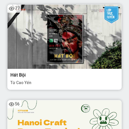
77
Hát Bội
Từ Cao Yến
56