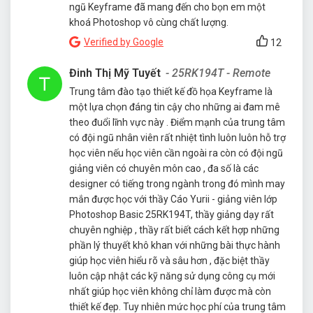
ngũ Keyframe đã mang đến cho bọn em một
khoá Photoshop vô cùng chất lượng.
Verified by Google
12
Đinh Thị Mỹ Tuyết
- 25RK194T - Remote
Trung tâm đào tạo thiết kế đồ họa Keyframe là
một lựa chọn đáng tin cậy cho những ai đam mê
theo đuổi lĩnh vực này . Điểm mạnh của trung tâm
có đội ngũ nhân viên rất nhiệt tình luôn luôn hỗ trợ
học viên nếu học viên cần ngoài ra còn có đội ngũ
giảng viên có chuyên môn cao , đa số là các
designer có tiếng trong ngành trong đó mình may
mắn được học với thầy Cáo Yurii - giảng viên lớp
Photoshop Basic 25RK194T, thầy giảng dạy rất
chuyên nghiệp , thầy rất biết cách kết hợp những
phần lý thuyết khô khan với những bài thực hành
giúp học viên hiểu rõ và sâu hơn , đặc biệt thầy
luôn cập nhật các kỹ năng sử dụng công cụ mới
nhất giúp học viên không chỉ làm được mà còn
thiết kế đẹp. Tuy nhiên mức học phí của trung tâm