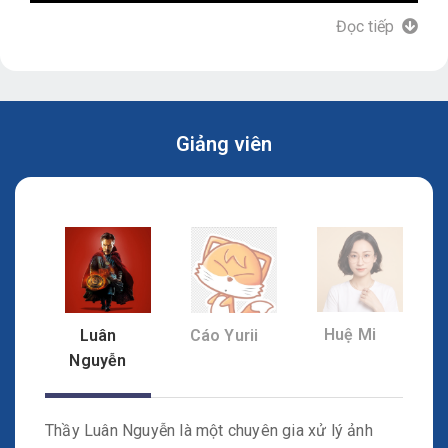
Đọc tiếp
Giảng viên
Học Qua Hình Thức Trực Tuyến Zoom Với Giảng
Viên Có Gì Khác Với Offline Không?
Cùng xem cảm nhận của các bạn học viên khi tham gia
hình thức này nhé.
Huệ Mi
Luân
Cáo Yurii
Nguyễn
Thầy Luân Nguyễn là một chuyên gia xử lý ảnh