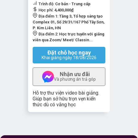
Trình độ:
Cơ bản - Trung cấp
Học phí:
4,400,000
đ
Địa điểm 1:
Tầng 3, Tổ hợp sáng tạo
Complex 01, Số 29/31/167 Phố Tây Sơn,
P. Kim Liên, HN
Địa điểm 2:
Học trực tuyến với giảng
viên qua Zoom/ Meet/ Classin...
Đặt chỗ học ngay
Khai giảng ngày 18/08/2026
Nhận ưu đãi
Và phương án trả góp
Hỗ trợ thư viện video bài giảng.
Giúp bạn sở hữu trọn vẹn kiến
thức dù có vắng học