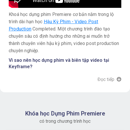
Khoá học dựng phim Premiere cơ bản nằm trong lộ
trình dài hạn học
Hậu Kỳ Phim - Video Post
Production
Completed. Một chương trình đào tạo
chuyên sâu có định hướng cho những ai muốn trở
thành chuyên viên hậu kỳ phim, video post production
chuyên nghiệp.
Vì sao nên học dựng phim và biên tập video tại
Keyframe?
Được học và tương tác trực tiếp với giảng viên tại
Đọc tiếp
lớp học Offline hoặc Remote Teaching qua Zoom.
Được mentor 1:1 khi thực hành và thực hiện dự án
cá nhân xuyên suốt khóa học. Mục tiêu là hoàn thiện
sản phẩm khi hoàn thành khóa học để cập nhật vào
Khóa học Dựng Phim Premiere
Portfolio.
có trong chương trình học
Được hỗ trợ video bài giảng khi vắng học.