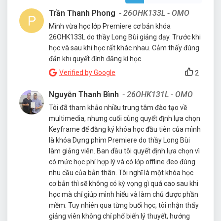
Trần Thanh Phong
- 26OHK133L - OMO
Mình vừa học lớp Premiere cơ bản khóa
26OHK133L do thầy Long Bùi giảng dạy. Trước khi
học và sau khi học rất khác nhau. Cảm thấy đúng
đắn khi quyết định đăng kí học
Verified by Google
2
Nguyễn Thanh Bình
- 26OHK131L - OMO
Tôi đã tham khảo nhiều trung tâm đào tạo về
multimedia, nhưng cuối cùng quyết định lựa chọn
Keyframe để đăng ký khóa học đầu tiên của mình
là khóa Dựng phim Premiere do thầy Long Bùi
làm giảng viên. Ban đầu tôi quyết định lựa chọn vì
có mức học phí hợp lý và có lớp offline đeo đúng
nhu cầu của bản thân. Tôi nghĩ là một khóa học
cơ bản thì sẽ không có kỳ vọng gì quá cao sau khi
học mà chỉ giúp mình hiểu và làm chủ được phần
mềm. Tuy nhiên qua từng buổi học, tôi nhận thấy
giảng viên không chỉ phổ biến lý thuyết, hướng