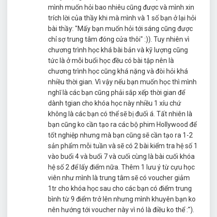
mình muốn hỏi bao nhiêu cũng được và mình xin
trích lời của thầy khi mà mình và 1 số bạn ở lại hỏi
bài thầy: "Mấy bạn muốn hỏi tới sáng cũng được
chỉ sợ trung tâm đóng cửa thôi" :)). Tuy nhiên vì
chương trình học khá bài bản và kỹ lượng cũng
tức là ở mỗi buổi học đều có bài tập nên là
chương trình học cũng khá nặng và đòi hỏi khá
nhiều thời gian. Vì vậy nếu bạn muốn học thì mình
nghĩ là các bạn cũng phải sắp xếp thời gian để
dành tgian cho khóa học này nhiều 1 xíu chứ
không là các bạn có thể sẽ bị đuối á. Tất nhiên là
bạn cũng ko cần tạo ra các bộ phim Hollywood để
tốt nghiệp nhưng mà bạn cũng sẽ cần tạo ra 1-2
sản phẩm mỗi tuần và sẽ có 2 bài kiểm tra hệ số 1
vào buổi 4 và buổi 7 và cuối cùng là bài cuối khóa
hệ số 2 để lấy điểm nữa. Thêm 1 lưu ý từ cựu học
viên như mình là trung tâm sẽ có voucher giảm
1tr cho khóa học sau cho các bạn có điểm trung
bình từ 9 điểm trở lên nhưng mình khuyên bạn ko
nên hướng tới voucher này vì nó là điều ko thể :").