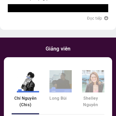
Đọc tiếp
Giảng viên
Hình thức học
TRỰC TUYẾN
qua
ZOOM
mang tới
nhiều trải nghiệm bất ngờ cho các bạn học viên, đặc
biệt với các môn học thuần về công cụ như Adobe
Premiere. Hãy xem đánh giá của các bạn học viên để
xem chất lượng của lớp REMOTE qua ZOOM như thế
Chí Nguyễn
Long Bùi
Shelley
nào nhé.
(Chis)
Nguyễn