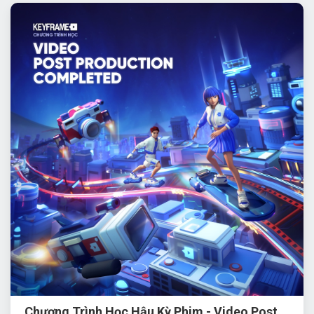
Cấp chứng chỉ khi hoàn thành khóa học.
Keyframe là trường học Multimedia tiên phong đào
tạo chuyên sâu ngành
dựng phim & hậu kỳ phim
.
Chương Trình Học Hậu Kỳ Phim - Video Post