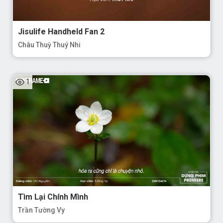
Jisulife Handheld Fan 2
Châu Thuỳ Thuý Nhi
1
Tìm Lại Chính Mình
Trần Tường Vy