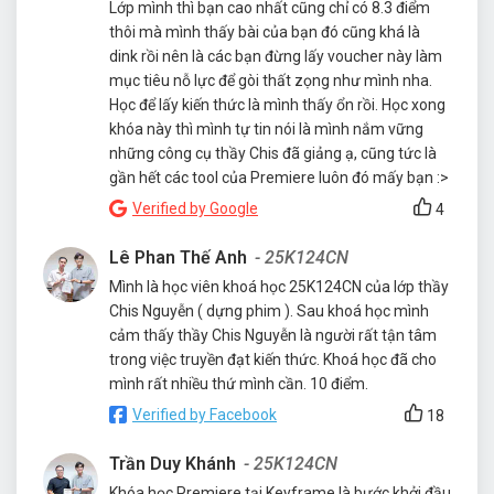
Lớp mình thì bạn cao nhất cũng chỉ có 8.3 điểm
thôi mà mình thấy bài của bạn đó cũng khá là
dink rồi nên là các bạn đừng lấy voucher này làm
mục tiêu nỗ lực để gòi thất zọng như mình nha.
Học để lấy kiến thức là mình thấy ổn rồi. Học xong
khóa này thì mình tự tin nói là mình nắm vững
những công cụ thầy Chis đã giảng ạ, cũng tức là
gần hết các tool của Premiere luôn đó mấy bạn :>
Verified by Google
4
Lê Phan Thế Anh
- 25K124CN
Mình là học viên khoá học 25K124CN của lớp thầy
Chis Nguyễn ( dựng phim ). Sau khoá học mình
cảm thấy thầy Chis Nguyễn là người rất tận tâm
trong việc truyền đạt kiến thức. Khoá học đã cho
mình rất nhiều thứ mình cần. 10 điểm.
Verified by Facebook
18
Trần Duy Khánh
- 25K124CN
Khóa học Premiere tại Keyframe là bước khởi đầu