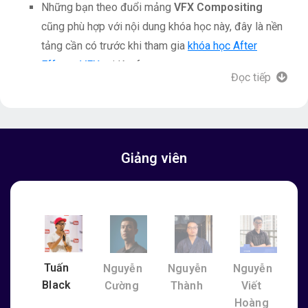
Những bạn theo đuổi mảng
VFX Compositing
cũng phù hợp với nội dung khóa học này, đây là nền
tảng cần có trước khi tham gia
khóa học After
Effects VFX
tại Keyframe.
Đọc tiếp
* Khóa học yêu cầu học viên cần biết sử dụng
Premiere
hoặc
Photoshop
ở mức cơ bản.
* Khóa học After Effect Hiệu Ứng Motion nằm trong
lộ
trình học dài hạn Expert Post Production
tại Keyframe.
Giảng viên
Bạn vẫn chưa rõ sự khác nhau giữa Motion Hiệu Ứng
&
Animation? Xem thêm video này nhé!
Tuấn
Nguyễn
Nguyễn
Nguyễn
Black
Cường
Thành
Viết
Hoàng