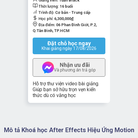
Giảng viên:
Tuấn Black
Thời lượng:
16 buổi
Trình độ:
Cơ bản - Trung cấp
Học phí:
6,300,000
đ
Địa điểm:
06 Phan Đình Giót, P.2,
Q.Tân Bình, TP.HCM
Đặt chỗ học ngay
Khai giảng ngày 17/08/2026
Nhận ưu đãi
Và phương án trả góp
Hỗ trợ thư viện video bài giảng.
Giúp bạn sở hữu trọn vẹn kiến
thức dù có vắng học
Mô tả Khoá học After Effects Hiệu Ứng Motion