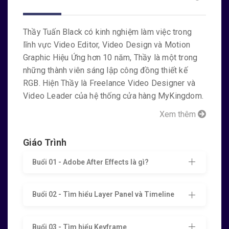
Thầy Tuấn Black có kinh nghiệm làm việc trong
lĩnh vực Video Editor, Video Design và Motion
Học viên review gì về
Khóa học After Effect Hiệu
Graphic Hiệu Ứng hơn 10 năm, Thầy là một trong
Ứng Motion
sau khi hoàn thành?
những thành viên sáng lập công đồng thiết kế
RGB. Hiện Thầy là Freelance Video Designer và
Video Leader của hệ thống cửa hàng MyKingdom.
Xem thêm
Giáo Trình
Buổi 01 - Adobe After Effects là gì?
Buổi 02 - Tìm hiểu Layer Panel và Timeline
Buổi 03 - Tìm hiểu Keyframe