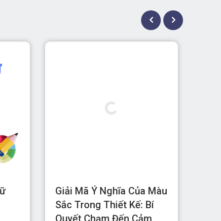
gữ
Giải Mã Ý Nghĩa Của Màu
Top
Sắc Trong Thiết Kế: Bí
Thi
Quyết Chạm Đến Cảm
Des