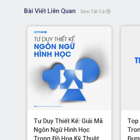
Bài Viết Liên Quan
Xem Tất Cả
 Giá
Tư Duy Thiết Kế: Giải Mã
Top 
ogo
Ngôn Ngữ Hình Học
Tron
ệu
Trong Đồ Họa Kỹ Thuật
Đượ