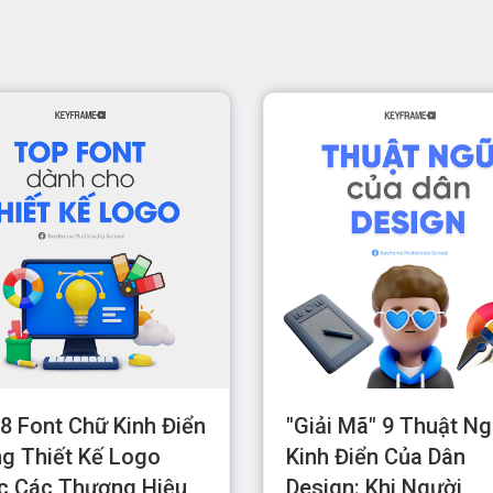
8 Font Chữ Kinh Điển
"Giải Mã" 9 Thuật N
g Thiết Kế Logo
Kinh Điển Của Dân
c Các Thương Hiệu
Design: Khi Người