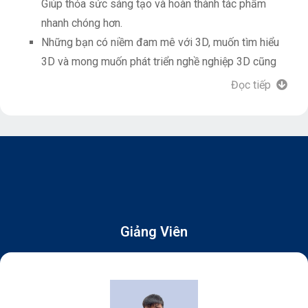
Giúp thỏa sức sáng tạo và hoàn thành tác phẩm
nhanh chóng hơn.
Những bạn có niềm đam mê với 3D, muốn tìm hiểu
3D và mong muốn phát triển nghề nghiệp 3D cũng
có thể tham gia khóa học ZBrush Online này.
Đọc tiếp
*Khóa học yêu cầu học viên trước khi tham gia cần
biết sử dụng phần mềm Photoshop ở mức cơ bản.
Giảng Viên