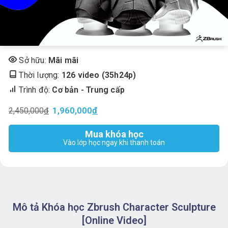
Sở hữu:
Mãi mãi
Thời lượng:
126 video (35h24p)
Trình độ:
Cơ bản - Trung cấp
1,960,000
Đ
2,450,000
đ
Mua khóa học
Vào lớp học ngay khi thanh toán
Mô tả Khóa học Zbrush Character Sculpture
[Online Video]