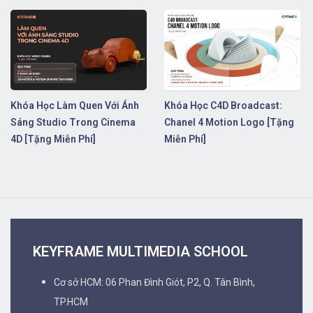
Khóa Học Làm Quen Với Ánh
Khóa Học C4D Broadcast:
Sáng Studio Trong Cinema
Chanel 4 Motion Logo [Tặng
4D [Tặng Miễn Phí]
Miễn Phí]
KEYFRAME MULTIMEDIA SCHOOL
Cơ sở HCM: 06 Phan Đình Giót, P2, Q. Tân Bình,
TP.HCM