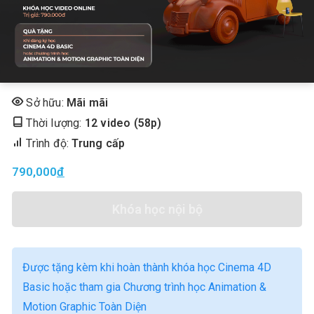
Sở hữu:
Mãi mãi
Thời lượng:
12 video (58p)
Trình độ:
Trung cấp
790,000
Đ
Khóa học nội bộ
Được tặng kèm khi hoàn thành khóa học Cinema 4D
Basic hoặc tham gia Chương trình học Animation &
Motion Graphic Toàn Diện