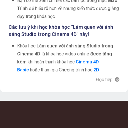
Bạn có thể xem chi tiết các bài học trong mục
Giáo
Trình
để hiểu rõ hơn về những kiến thức được giảng
dạy trong khóa học.
Các lưu ý khi học khóa học "Làm quen với ánh
sáng Studio trong Cinema 4D" này!
Khóa học
Làm quen với ánh sáng Studio trong
Cinema 4D
là khóa học video online
được tặng
kèm
khi hoàn thành khóa học
Cinema 4D
Basic
hoặc tham gia Chương trình học
2D
Animation & Motion Graphic Toàn Diện
tại
Đọc tiếp
Keyframe.
Khóa học yêu cầu học viên đã có kiến thức và kỹ
năng Cinema 4D cơ bản.
Là khóa học tặng nên sẽ không được hỗ trợ
bởi giảng viên và trung tâm (mong bạn thông cảm).