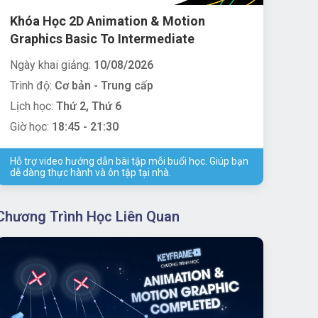
Khóa Học 2D Animation & Motion
Graphics Basic To Intermediate
Ngày khai giảng:
10/08/2026
Trình độ:
Cơ bản - Trung cấp
Lịch học:
Thứ 2, Thứ 6
Giờ học:
18:45 - 21:30
Hỗ trợ video hướng dẫn bài tập mỗi buổi học. Giúp bạn
dễ dàng thực hành và ôn tập tại nhà.
Chương Trình Học Liên Quan