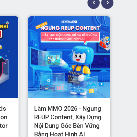
ids
Làm MMO 2026 - Ngưng
So 
Con
REUP Content, Xây Dựng
Boo
tor
Nội Dung Gốc Bền Vững
Đâu
Bằng Hoạt Hình AI
Hợp