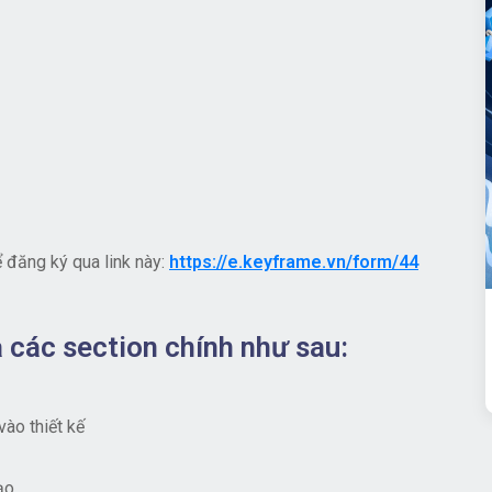
 đăng ký qua link này:
https://e.keyframe.vn/form/44
 các section chính như sau:
ào thiết kế
ạo