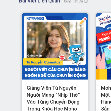
Bài Viết Liên Quan
Xem Tất Cả
 –
Giảng Viên Tú Nguyễn –
Moho
Người Mang “nhịp Thở”
Một 
ỷ
Vào Từng Chuyển Động
Hàn
Trong Khóa Học Moho
Sản 