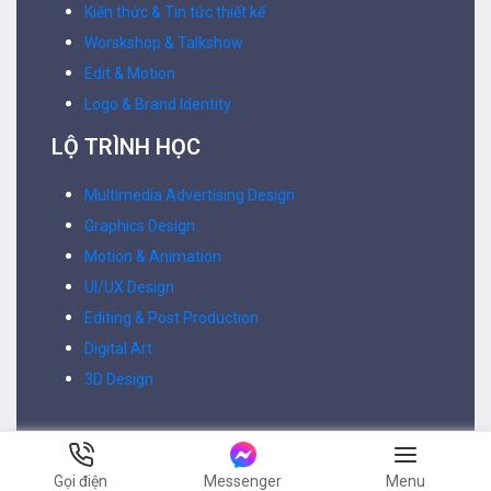
Kiến thức & Tin tức thiết kế
Worskshop & Talkshow
Edit & Motion
Logo & Brand Identity
LỘ TRÌNH HỌC
Multimedia Advertising Design
Graphics Design
Motion & Animation
UI/UX Design
Editing & Post Production
Digital Art
3D Design
Gọi điện
Messenger
Menu