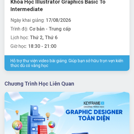
Khóa Học Illustrator Graphics Basic To
Intermediate
Ngày khai giảng:
17/08/2026
Trình độ:
Cơ bản - Trung cấp
Lịch học:
Thứ 2, Thứ 6
Giờ học:
18:30 - 21:00
Hỗ trợ thư viện video bài giảng. Giúp bạn sở hữu trọn vẹn kiến
thức dù có vắng học
Chương Trình Học Liên Quan