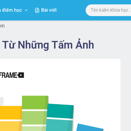
a điểm học
Bài viết
ảnh
te Từ Những Tấm Ảnh