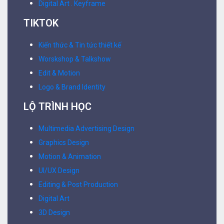
Digital Art . Keyframe
TIKTOK
Kiến thức & Tin tức thiết kế
Worskshop & Talkshow
Edit & Motion
Logo & Brand Identity
LỘ TRÌNH HỌC
Multimedia Advertising Design
Graphics Design
Motion & Animation
UI/UX Design
Editing & Post Production
Digital Art
3D Design