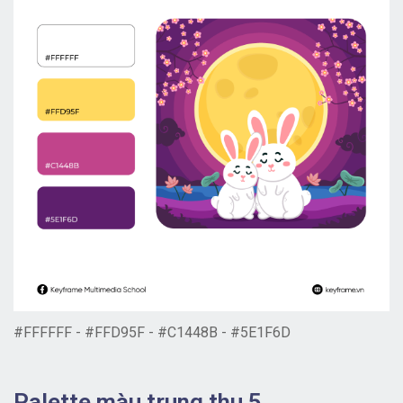
#FFFFFF - #FFD95F - #C1448B - #5E1F6D
Palette màu trung thu 5