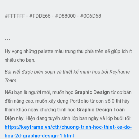
#FFFFFF - #FDDE66 - #D88000 - #0C6D68
---
Hy vọng những palette màu trung thu phía trên sẽ giúp ích ít
nhiều cho bạn.
Bài viết được biên soạn và thiết kế minh họa bởi Keyframe
Team.
Nếu bạn là người mới, muốn học
Graphic Design
từ cơ bản
đến nâng cao, muốn xây dựng Portfolio từ con số 0 thì hãy
tham khảo ngay chương trình học
Graphic Design Toàn
Diện
này. Hiện đang tuyển sinh lớp ban ngày và lớp buổi tối:
https://keyframe.vn/cth/chuong-trinh-hoc-thiet-ke-do-
hoa-2d-graphic-design-1.html