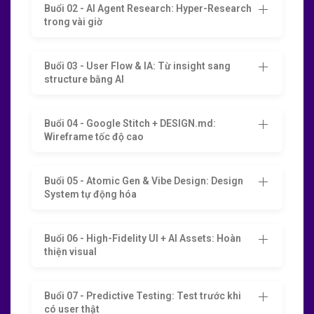
Buổi 02 - AI Agent Research: Hyper-Research
AI không thay thế Designer - Nhưng Designer
trong vài giờ
biết dùng AI sẽ thay thế phần còn lại. Bạn đã
sẵn sàng trở thành thế hệ UX/UI Designer mới
chưa?
Buổi 03 - User Flow & IA: Từ insight sang
structure bằng AI
Đăng ký học ngay hoặc inbox Keyframe để được tư
vấn lịch học phù hợp.
Buổi 04 - Google Stitch + DESIGN.md:
Wireframe tốc độ cao
Buổi 05 - Atomic Gen & Vibe Design: Design
System tự động hóa
Buổi 06 - High-Fidelity UI + AI Assets: Hoàn
thiện visual
Buổi 07 - Predictive Testing: Test trước khi
có user thật