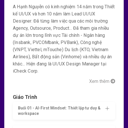
A Hạnh Nguyễn có kinh nghiệm 14 năm trong Thiết
Khóa học AI Powered UX/UI Design tại
kế UI/UX và hơn 10 năm làm Lead UI/UX
Keyframe phù hợp với:
Designer. Đã từng làm việc qua các môi trường
UI/UX Designer muốn cập nhật phương pháp làm
Agency, Outsource, Product... Đã tham gia nhiều
dự án lớn trong lĩnh vực Tài chính - Ngân hàng
việc mới nhất.
(Insbank, PVCOMbank, PVBank), Công nghệ
Developer, Graphic Designer đang chuyển hướng
(VNPT, Viettel, mTouche) Du lịch (KTO, Vietnam
sang UX/UI.
Airlines), Bất động sản (Vinhome) và nhiều dự án
Product Designer muốn nâng cao khả năng phân
khác... Hiện đang là UI/UX Design Manager tại
tích & tự động hóa.
iCheck Corp.
PO/PM, Founder, Marketer cần hiểu UX/UI và AI để
Xem thêm
phối hợp đội ngũ hiệu quả hơn.
Khóa học sẽ giúp bạn
ứng dụng AI
vào toàn bộ quy
Giáo Trình
trình thiết kế trải nghiệm người dùng, từ ý tưởng đến
prototype – một cách hiệu quả, thực tế và dễ áp dụng.
Buổi 01 - AI-First Mindset: Thiết lập tư duy &
workspace
Học xong,
bạn không chỉ biết dùng AI – bạn biết
thiết kế UX/UI với tư duy tối ưu.