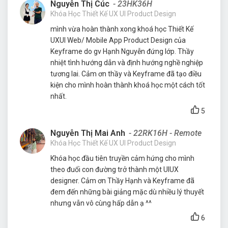
designer. Cảm ơn Thầy Hạnh và Keyframe đã
đem đến những bài giảng mặc dù nhiều lý thuyết
nhưng vẫn vô cùng hấp dẫn ạ ^^
6
KEYFRAME MULTIMEDIA SCHOOL
Cơ sở HCM: 06 Phan Đình Giót, P2, Q. Tân Bình,
TP.HCM
Cơ sở Hà Nội: Tầng 3 Tổ hợp sáng tạo Complex 01,
Số 29/31/167 Phố Tây Sơn, P. Kim Liên, HN
Giờ làm việc: Thứ 2 - Thứ 7: 9h00 - 21h00, Chủ nhật:
9h00 - 17h00