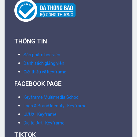
UI/UX . Keyframe
Digital Art . Keyframe
TIKTOK
Kiến thức & Tin tức thiết kế
Worskshop & Talkshow
Edit & Motion
Logo & Brand Identity
LỘ TRÌNH HỌC
Multimedia Advertising Design
Graphics Design
Motion & Animation
UI/UX Design
Editing & Post Production
Digital Art