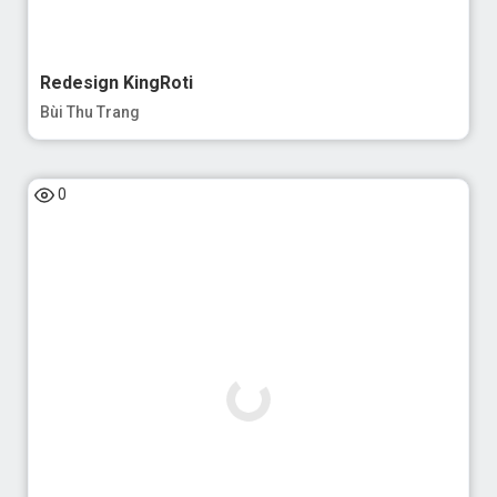
Redesign KingRoti
Bùi Thu Trang
0
Medical Hub App
Ngụy Thị Gấm - Tạ Đình Thành - Hoàng Trung Đức