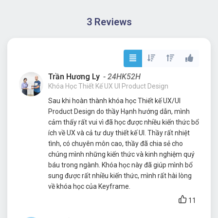
sung được rất nhiều kiến thức, mình rất hài lòng
về khóa học của Keyframe.
11
Nguyễn Thị Cúc
- 23HK36H
Khóa Học Thiết Kế UX UI Product Design
mình vừa hoàn thành xong khoá học Thiết Kế
UXUI Web/ Mobile App Product Design của
Keyframe do gv Hạnh Nguyễn đứng lớp. Thầy
nhiệt tình hướng dẫn và định hướng nghề nghiệp
tương lai. Cảm ơn thầy và Keyframe đã tạo điều
kiện cho mình hoàn thành khoá học một cách tốt
nhất.
5
Nguyễn Thị Mai Anh
- 22RK16H - Remote
Khóa Học Thiết Kế UX UI Product Design
Khóa học đầu tiên truyền cảm hứng cho mình
theo đuổi con đường trở thành một UIUX