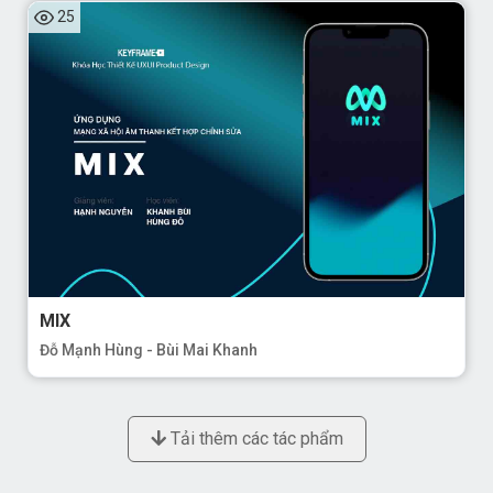
Tải thêm các tác phẩm
3 Reviews
Trần Hương Ly
- 24HK52H
Khóa Học Thiết Kế UX UI Product Design
Sau khi hoàn thành khóa học Thiết kế UX/UI
Product Design do thầy Hạnh hướng dẫn, mình
cảm thấy rất vui vì đã học được nhiều kiến thức bổ
ích về UX và cả tư duy thiết kế UI. Thầy rất nhiệt
tình, có chuyên môn cao, thầy đã chia sẻ cho
chúng mình những kiến thức và kinh nghiệm quý
báu trong ngành. Khóa học này đã giúp mình bổ