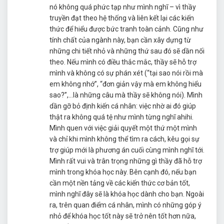
nó không quá phức tạp như mình nghĩ – vì thầy
truyền đạt theo hệ thống và liên kết lại các kiến
thức để hiểu được bức tranh toàn cảnh. Cũng như
tính chất của ngành này, bạn cần xây dựng từ
những chi tiết nhỏ và những thứ sau đó sẽ dần nối
theo. Nếu mình có điều thắc mắc, thầy sẽ hỗ trợ
mình và không có sự phán xét (“tại sao nói rồi mà
em không nhớ”, “đơn giản vậy mà em không hiểu
sao?”,…là những câu mà thầy sẽ không nói). Mình
dần gỡ bỏ định kiến cá nhân: việc nhờ ai đó giúp
thật ra không quá tệ như mình từng nghĩ ahihi.
Mình quen với việc giải quyết một thứ một mình
và chỉ khi mình không thể tìm ra cách, kêu gọi sự
trợ giúp mới là phương án cuối cùng mình nghĩ tới.
Mình rất vui và trân trọng những gì thầy đã hỗ trợ
mình trong khóa học này. Bên cạnh đó, nếu bạn
cần một nền tảng về các kiến thức cơ bản tốt,
mình nghĩ đây sẽ là khóa học dành cho bạn. Ngoài
ra, trên quan điểm cá nhân, mình có những góp ý
nhỏ để khóa học tốt này sẽ trở nên tốt hơn nữa,