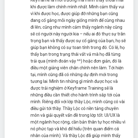
Keyframe là môi trường mà mình thấy thoải mái
khi được làm chính mình nhất. Mình cảm thấy vui
vì khi được học, được giúp đỡ những bạn cũng
đang cố gắng mỗi ngày giống mình để cùng nhau
đi lên; cũng như mình cảm thấy ngành này cũng
sẽ có người này người kia – nếu ai đó thực sự trân
trọng bạn và thấy được sự cố gắng của bạn, họ sẽ
giúp bạn không có sự toan tính trong đó. Có lẽ, họ
thấy bạn trong trạng thái vất vả mà họ đã từng
trải qua (mình đoán vậy ^^) hoặc đơn giản, đó là
điều một giảng viên chân chính nên làm. Tới hiện
tại, mình cũng đã có những dự định mới trong
tương lai. Mình tin những gì mình được học và
được trải nghiệm ở Keyframe Training sẽ là
những điều cần thiết cho hành trình sắp tới của
mình. Riêng đối với lớp thầy Lộc, mình cũng có vài
điều gửi tới thầy. Thầy Lộc có nền tảng chuyên
môn và giải quyết vấn đề trong lớp tốt. UI/UX là
một ngành học rộng, cần bản thân tự học nhiều vì
nó phức tạp và khó để hiểu (trên quan điểm cá
nhân của mình). Và thầy Lộc đã giúp mình thấy