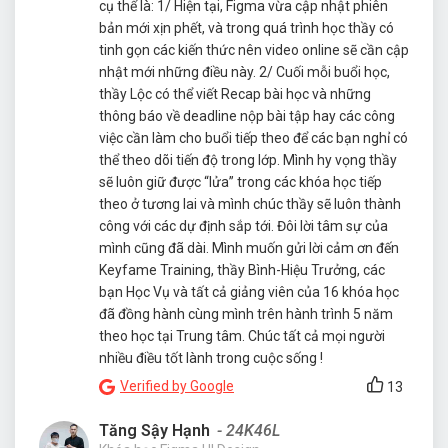
cụ thể là: 1/ Hiện tại, Figma vừa cập nhật phiên
bản mới xịn phết, và trong quá trình học thầy có
tinh gọn các kiến thức nên video online sẽ cần cập
nhật mới những điều này. 2/ Cuối mỗi buổi học,
thầy Lộc có thể viết Recap bài học và những
thông báo về deadline nộp bài tập hay các công
việc cần làm cho buổi tiếp theo để các bạn nghỉ có
thể theo dõi tiến độ trong lớp. Mình hy vọng thầy
sẽ luôn giữ được “lửa” trong các khóa học tiếp
theo ở tương lai và mình chúc thầy sẽ luôn thành
công với các dự định sắp tới. Đôi lời tâm sự của
mình cũng đã dài. Mình muốn gửi lời cảm ơn đến
Keyfame Training, thầy Bình-Hiệu Trưởng, các
bạn Học Vụ và tất cả giảng viên của 16 khóa học
đã đồng hành cùng mình trên hành trình 5 năm
theo học tại Trung tâm. Chúc tất cả mọi người
nhiều điều tốt lành trong cuộc sống !
Verified by Google
13
Tăng Sậy Hạnh
- 24K46L