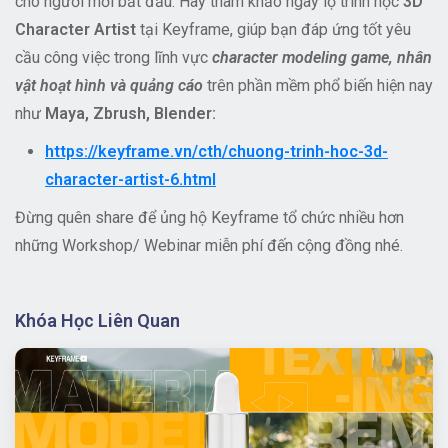
cho người mới bắt đầu. Hãy tham khảo ngay lộ trình học
3D
Character Artist
tại Keyframe, giúp bạn đáp ứng tốt yêu
cầu công việc trong lĩnh vực
character modeling game, nhân
vật hoạt hình và quảng cáo
trên phần mềm phổ biến hiện nay
như
Maya, Zbrush, Blender:
https://keyframe.vn/cth/chuong-trinh-hoc-3d-
character-artist-6.html
Đừng quên share để ủng hộ Keyframe tổ chức nhiều hơn
những Workshop/ Webinar miễn phí đến cộng đồng nhé.
Khóa Học Liên Quan