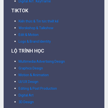
Digital Art . Keyframe
TIKTOK
Kiến thức & Tin tức thiết kế
Worskshop & Talkshow
Edit & Motion
Logo & Brand Identity
LỘ TRÌNH HỌC
Multimedia Advertising Design
Graphics Design
Motion & Animation
UI/UX Design
Editing & Post Production
Digital Art
3D Design