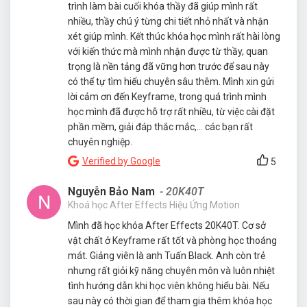
trình làm bài cuối khóa thầy đã giúp mình rất
nhiều, thầy chú ý từng chi tiết nhỏ nhất và nhận
xét giúp mình. Kết thúc khóa học mình rất hài lòng
với kiến thức mà mình nhận được từ thầy, quan
trọng là nền tảng đã vững hơn trước để sau này
có thể tự tìm hiểu chuyên sâu thêm. Mình xin gửi
lời cảm ơn đến Keyframe, trong quá trình mình
học mình đã được hỗ trợ rất nhiều, từ việc cài đặt
phần mềm, giải đáp thắc mắc,... các bạn rất
chuyên nghiệp.
Verified by Google
5
Nguyễn Bảo Nam
- 20K40T
Khoá học After Effects Hiệu Ứng Motion
Mình đã học khóa After Effects 20K40T. Cơ sở
vật chất ở Keyframe rất tốt và phòng học thoáng
mát. Giảng viên là anh Tuấn Black. Anh còn trẻ
nhưng rất giỏi kỹ năng chuyên môn và luôn nhiệt
tình hướng dẫn khi học viên không hiểu bài. Nếu
sau này có thời gian để tham gia thêm khóa học