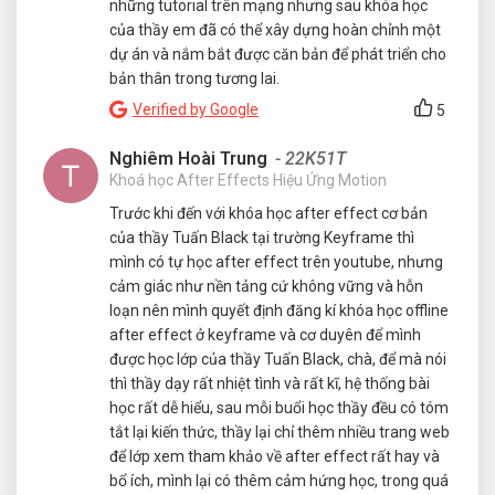
những tutorial trên mạng nhưng sau khóa học
của thầy em đã có thể xây dựng hoàn chỉnh một
dự án và nắm bắt được căn bản để phát triển cho
bản thân trong tương lai.
Verified by Google
5
Nghiêm Hoài Trung
- 22K51T
Khoá học After Effects Hiệu Ứng Motion
Trước khi đến với khóa học after effect cơ bản
của thầy Tuấn Black tại trường Keyframe thì
mình có tự học after effect trên youtube, nhưng
cảm giác như nền tảng cứ không vững và hỗn
loạn nên mình quyết định đăng kí khóa học offline
after effect ở keyframe và cơ duyên để mình
được học lớp của thầy Tuấn Black, chà, để mà nói
thì thầy dạy rất nhiệt tình và rất kĩ, hệ thống bài
học rất dễ hiểu, sau mỗi buổi học thầy đều có tóm
tắt lại kiến thức, thầy lại chỉ thêm nhiều trang web
để lớp xem tham khảo về after effect rất hay và
bổ ích, mình lại có thêm cảm hứng học, trong quá