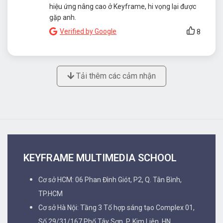
hiệu ứng nâng cao ở Keyframe, hi vọng lại được
gặp anh.
Verified by Google
8
Tải thêm các cảm nhận
KEYFRAME MULTIMEDIA SCHOOL
Cơ sở HCM: 06 Phan Đình Giót, P2, Q. Tân Bình,
TP.HCM
Cơ sở Hà Nội: Tầng 3 Tổ hợp sáng tạo Complex 01,
Số 29/31/167 Phố Tây Sơn, P. Kim Liên, HN