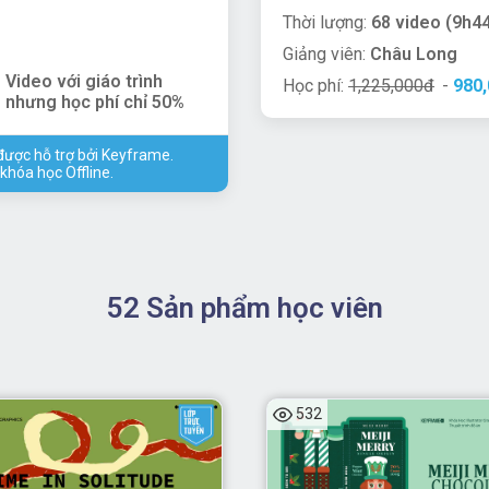
Thời lượng:
68 video (9h4
Giảng viên:
Châu Long
 Video với giáo trình
Học phí:
1,225,000đ
-
980
 nhưng học phí chỉ 50%
được hỗ trợ bởi Keyframe.
khóa học Offline.
52 Sản phẩm học viên
532