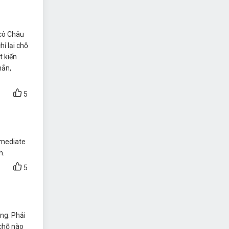
 cô Châu
ỉ lại chỗ
t kiến
hẳn,
5
rmediate
h.
5
ng. Phải
 chỗ nào