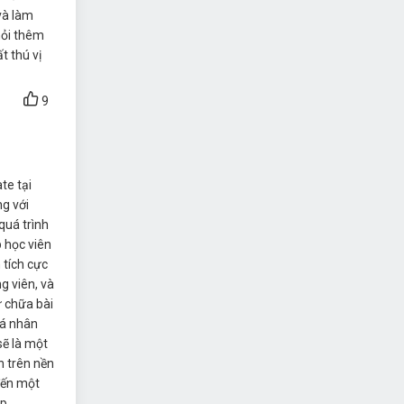
và làm
hỏi thêm
t thú vị
9
te tại
g với
quá trình
 học viên
 tích cực
g viên, và
ự chữa bài
cá nhân
sẽ là một
h trên nền
đến một
p.