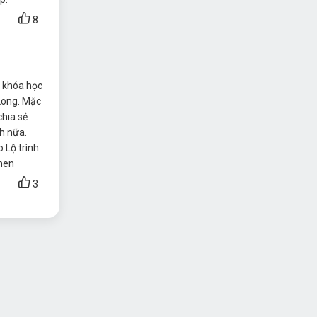
8
3 khóa học
Long. Mặc
chia sẻ
h nữa.
 Lộ trình
nhen
3