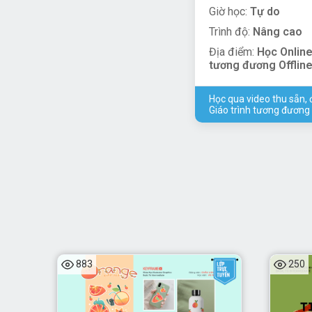
Giờ học:
Tự do
Trình độ:
Nâng cao
Địa điểm:
Học Online
tương đương Offline
Học qua video thu sẵn, 
Giáo trình tương đương 
883
250