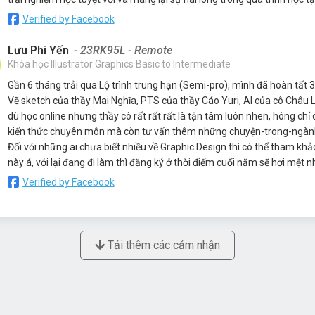
Verified by Facebook
Lưu Phi Yến
- 23RK95L - Remote
Khóa học Illustrator Graphics Basic to Intermediate
Gần 6 tháng trải qua Lộ trình trung hạn (Semi-pro), mình đã hoàn tất 
Vẽ sketch của thầy Mai Nghĩa, PTS của thầy Cáo Yuri, AI của cô Châu 
dù học online nhưng thầy cô rất rất rất là tận tâm luôn nhen, hông chỉ 
kiến thức chuyên môn mà còn tư vấn thêm những chuyện-trong-ngàn
Đối với những ai chưa biết nhiều về Graphic Design thì có thể tham khảo
này á, với lại đang đi làm thì đăng ký ở thời điểm cuối năm sẽ hơi mệt 
Verified by Facebook
Tải thêm các cảm nhận