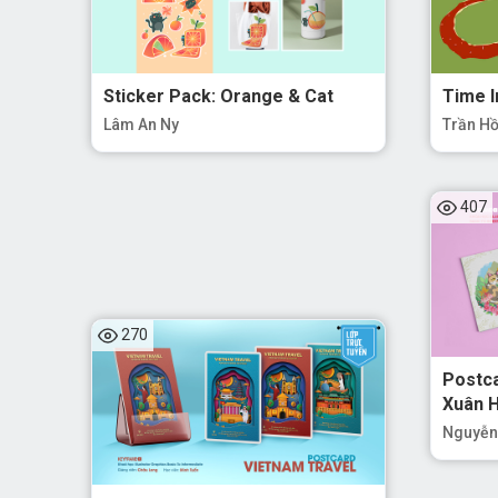
Sticker Pack: Orange & Cat
Time I
Lâm An Ny
Trần H
407
270
Postca
Xuân 
Nguyễn 