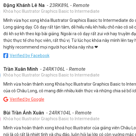
Đặng Khánh Lê Na
- 23RK89L - Remote
Khóa học Illustrator Graphics Basic to Intermediate
Mình vừa học xong khóa Illustrator Graphics Basic to Intermediate do
Long giảng dạy. Cô dạy rất tận tâm, dễ hiểu nếu kh hiểu chỗ nào cô sẽ ch
đó kh sợ kh theo kịp bài giảng. Ngoài ra cô dạy rất zui với hay truyền đạ
thức thực tế cho học viên, rất thú vị. Từ lúc học khóa này mình lên tay 
highly recommend mọi người học khóa này nha ❤
Verified by Facebook
Trần Xuân Minh
- 24RK106L - Remote
Khóa học Illustrator Graphics Basic to Intermediate
Mình vừa hoàn thành xong Khóa học Illustrator Graphics Basic to Inte
của cô Châu Long, cô mang đến nhiều kiến thức và những chia sẻ bổ íc
Verified by Google
Bùi Trần Ánh Xuân
- 24RK104L - Remote
Khóa học Illustrator Graphics Basic to Intermediate
Mình vừa hoàn thành xong khoá học Illustrator của giảng viên Châu Lo
nói là cô rất là nhiệt tình và chu đáo, luôn hỏi lại lớp có còn vướng mắc