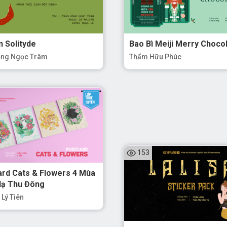
n Solityde
Bao Bì Meiji Merry Choco
ồng Ngọc Trâm
Thẩm Hữu Phúc
153
rd Cats & Flowers 4 Mùa
Hạ Thu Đông
Lý Tiên