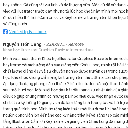
hay không. Cô cũng rất vui tính và dễ thương nữa. Mặc dù đã sử dụng 
việc với illustrator trước đây nhưng từ lúc học khoá này mình mới học 
được nhiều thứ hơn! Cảm ơn cô và Keyframe vì trải nghiệm khoá học rấ
và đáng nhớ♥️
Verified by Facebook
Nguyễn Tiến Dũng
- 23RK97L - Remote
Khóa học Illustrator Graphics Basic to Intermediate
Mình vừa hoàn thành Khóa học Illustrator Graphics Basic to Intermedia
Keyframe với sự hướng dẫn của giảng viên Châu Long, mình rất hài lòn
chất lượng giảng dạy và sự chuyên nghiệp được truyền đạt trong suốt 
học. Khoá học không chỉ mang lại trải nghiệm thực tế mà còn cho phép
áp dụng đa dạng phong cách thiết kế trên Illustrator, với việc thực hành
sau mỗi buổi học. Mỗi buổi học đều bắt đầu bằng sự nhiệt tình của giản
điều đó giúp chúng mình có những bài học hiệu quả. Việc nhận được s
chi tiết và kỹ lưỡng từ giảng viên đã làm tăng tính tương tác và hỗ trợ 
trong quá trình học. Mình tin rằng kiến thức mới thu được từ khoá học 
nguồn động viên lớn để nâng cao kỹ năng thiết kế và sáng tạo của mìn
tảng Illustrator. Cảm ơn Keyframe và giảng viên Châu Long đã mang 
trải nghiệm học tuyệt vời và mang lại sự hài lòng trong quá trình học tậ