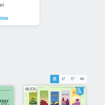
4p)
,000đ
374