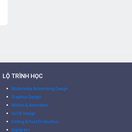
LỘ TRÌNH HỌC
Multimedia Advertising Design
Graphics Design
Motion & Animation
UI/UX Design
Editing & Post Production
Digital Art