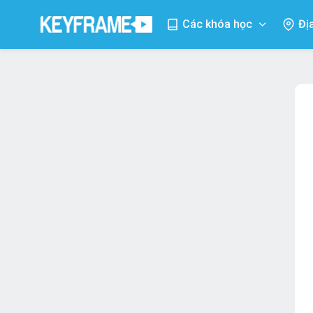
Các khóa học
Đị